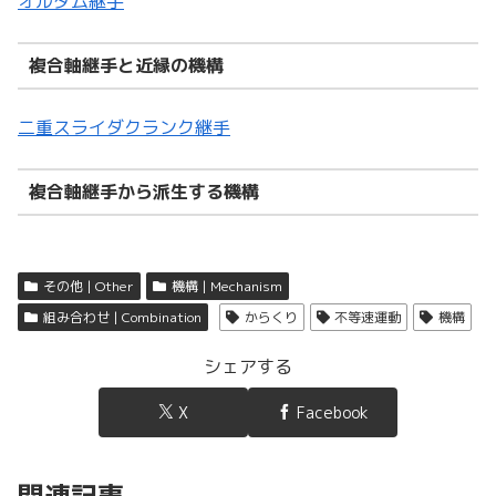
オルダム継手
複合軸継手と近縁の機構
二重スライダクランク継手
複合軸継手から派生する機構
その他 | Other
機構 | Mechanism
組み合わせ | Combination
からくり
不等速運動
機構
シェアする
X
Facebook
関連記事