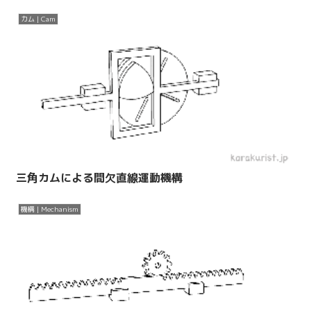
カム | Cam
三角カムによる間欠直線運動機構
機構 | Mechanism