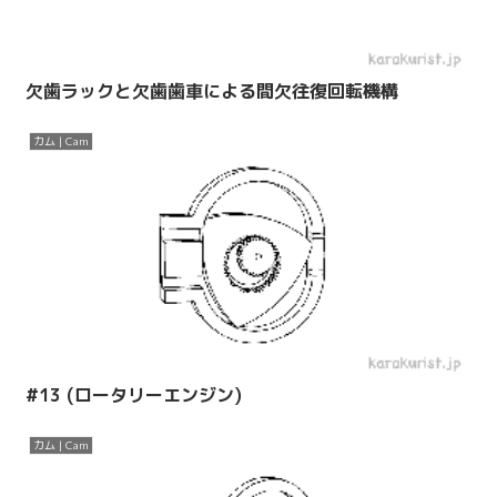
欠歯ラックと欠歯歯車による間欠往復回転機構
カム | Cam
#13 (ロータリーエンジン)
カム | Cam