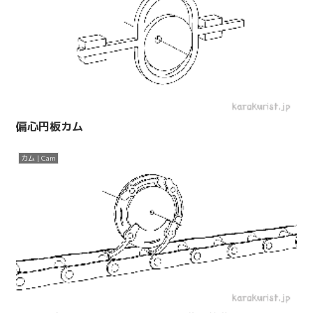
偏心円板カム
カム | Cam