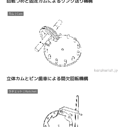
回転つめと固定カムによるリンク送り機構
カム | Cam
立体カムとピン歯車による間欠回転機構
ラチェット | Ratchet