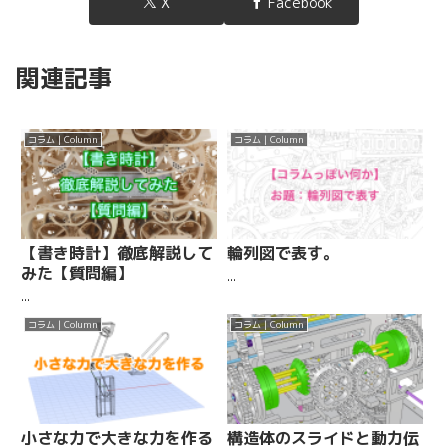
X
Facebook
関連記事
コラム | Column
コラム | Column
【書き時計】徹底解説して
輪列図で表す。
みた【質問編】
...
...
コラム | Column
コラム | Column
小さな力で大きな力を作る
構造体のスライドと動力伝