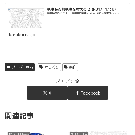
秩序ある無秩序を考える 2 (R01/11/30)
前回の続きです． 前回は歯車と花を3次元空間にバラ...
karakurist.jp
ブログ | Blog
からくり
製作
シェアする
X
Facebook
関連記事
お知らせ | News
ブログ | Blog