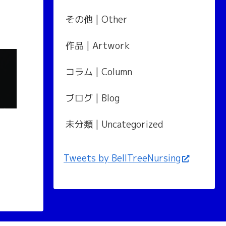
その他 | Other
作品 | Artwork
コラム | Column
ブログ | Blog
未分類 | Uncategorized
Tweets by BellTreeNursing