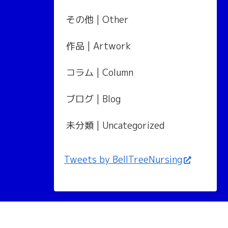
その他 | Other
作品 | Artwork
コラム | Column
ブログ | Blog
未分類 | Uncategorized
Tweets by BellTreeNursing