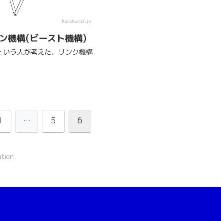
ン機構(ビースト機構)
という人が考えた、リンク機構
1
…
5
6
tion